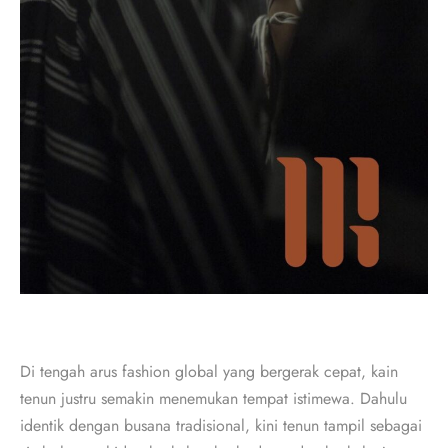
Di tengah arus fashion global yang bergerak cepat, kain
tenun justru semakin menemukan tempat istimewa. Dahulu
identik dengan busana tradisional, kini tenun tampil sebagai