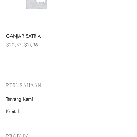
GANJAR SATRIA
Harga
Harga
$
20,83
$
17,36
aslinya
saat
adalah:
ini
$20,83.
adalah:
$17,36.
PERUSAHAAN
Tentang Kami
Kontak
PRODUK