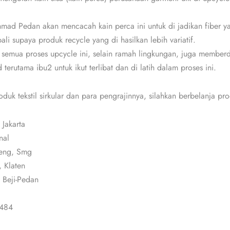
mad Pedan akan mencacah kain perca ini untuk di jadikan fiber y
li supaya produk recycle yang di hasilkan lebih variatif.
i semua proses upcycle ini, selain ramah lingkungan, juga member
 terutama ibu2 untuk ikut terlibat dan di latih dalam proses ini.
uk tekstil sirkular dan para pengrajinnya, silahkan berbelanja pro
 Jakarta
nal
teng, Smg
 Klaten
 Beji-Pedan
484