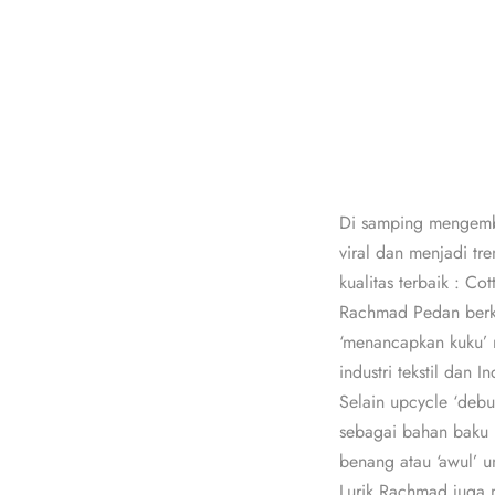
Di samping mengemba
viral dan menjadi tr
kualitas terbaik : Co
Rachmad Pedan berko
‘menancapkan kuku’
industri tekstil dan I
Selain upcycle ‘deb
sebagai bahan baku 
benang atau ‘awul’ u
Lurik Rachmad juga m