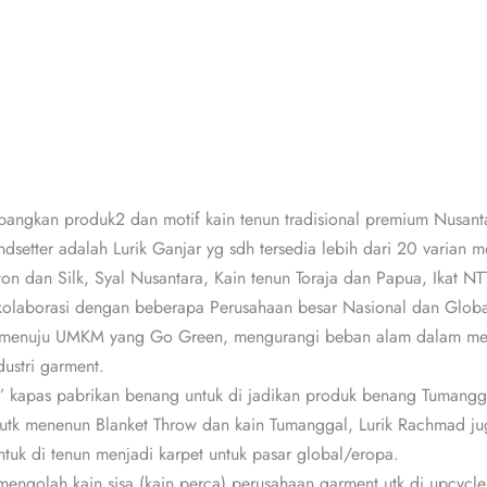
ngkan produk2 dan motif kain tenun tradisional premium Nusant
endsetter adalah Lurik Ganjar yg sdh tersedia lebih dari 20 varian 
tton dan Silk, Syal Nusantara, Kain tenun Toraja dan Papua, Ikat NTT d
laborasi dengan beberapa Perusahaan besar Nasional dan Globa
 menuju UMKM yang Go Green, mengurangi beban alam dalam m
ndustri garment.
u’ kapas pabrikan benang untuk di jadikan produk benang Tumangg
utk menenun Blanket Throw dan kain Tumanggal, Lurik Rachmad ju
ntuk di tenun menjadi karpet untuk pasar global/eropa.
engolah kain sisa (kain perca) perusahaan garment utk di upcycle