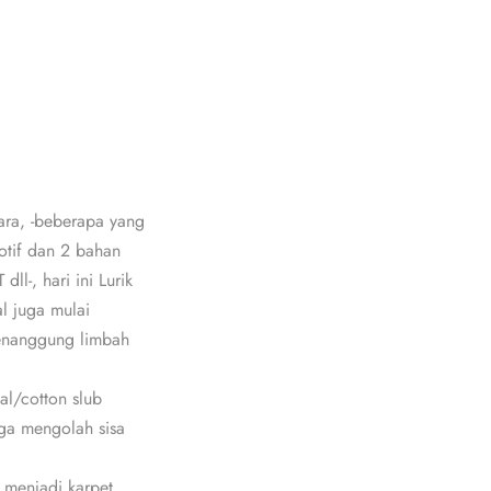
ara, -beberapa yang
motif dan 2 bahan
ll-, hari ini Lurik
l juga mulai
enanggung limbah
al/cotton slub
ga mengolah sisa
 menjadi karpet