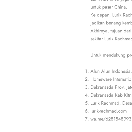
untuk pasar China.
Ke depan, Lurik Rach
jadikan benang kemba
Akhirnya, tujuan dar
sekitar Lurik Rachmad
Untuk mendukung prod
Alun Alun Indonesia,
Homeware Internatio
Dekranasda Prov. Ja
Dekranasda Kab Kltn,
Lurik Rachmad, Desa
lurik-rachmad.com
wa.me/6281548993