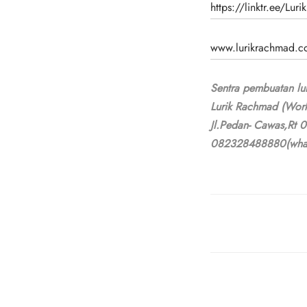
https://linktr.ee/Lur
www.lurikrachmad.co
Sentra pembuatan lur
Lurik Rachmad (Wor
Jl.Pedan- Cawas,Rt 
082328488880(wha