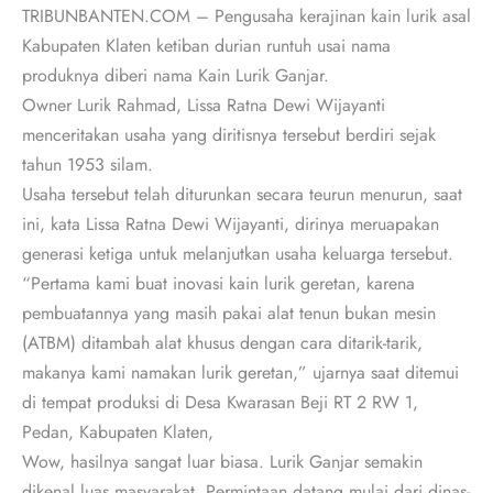
TRIBUNBANTEN.COM – Pengusaha kerajinan kain lurik asal
Kabupaten Klaten ketiban durian runtuh usai nama
produknya diberi nama Kain Lurik Ganjar.
Owner Lurik Rahmad, Lissa Ratna Dewi Wijayanti
menceritakan usaha yang diritisnya tersebut berdiri sejak
tahun 1953 silam.
Usaha tersebut telah diturunkan secara teurun menurun, saat
ini, kata Lissa Ratna Dewi Wijayanti, dirinya meruapakan
generasi ketiga untuk melanjutkan usaha keluarga tersebut.
“Pertama kami buat inovasi kain lurik geretan, karena
pembuatannya yang masih pakai alat tenun bukan mesin
(ATBM) ditambah alat khusus dengan cara ditarik-tarik,
makanya kami namakan lurik geretan,” ujarnya saat ditemui
di tempat produksi di Desa Kwarasan Beji RT 2 RW 1,
Pedan, Kabupaten Klaten,
Wow, hasilnya sangat luar biasa. Lurik Ganjar semakin
dikenal luas masyarakat. Permintaan datang mulai dari dinas-