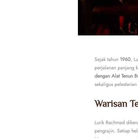
Sejak tahun
1960
, L
perjalanan panjang k
dengan Alat Tenun B
sekaligus pelestari
Warisan Te
Lurik Rachmad dikena
pengrajin. Setiap he