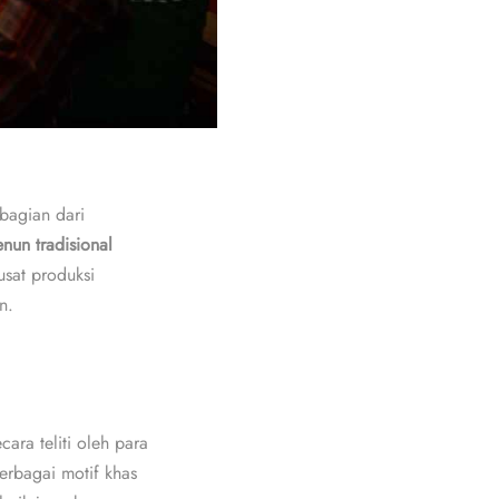
 bagian dari
enun tradisional
usat produksi
n.
ara teliti oleh para
erbagai motif khas