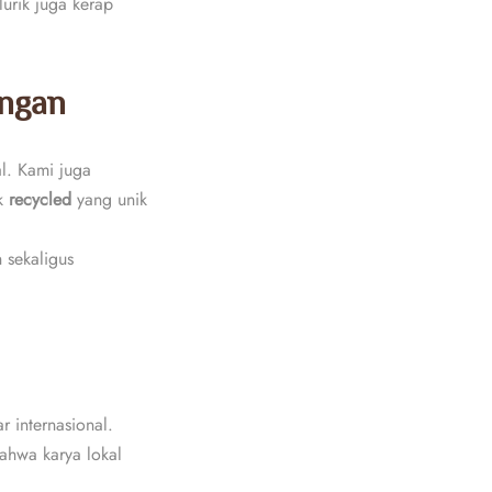
lurik juga kerap
ungan
l. Kami juga
uk
recycled
yang unik
h sekaligus
 internasional.
bahwa karya lokal