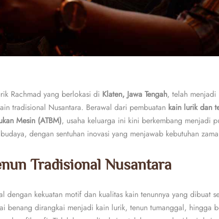
urik Rachmad yang berlokasi di
Klaten, Jawa Tengah
, telah menjadi
ain tradisional Nusantara. Berawal dari pembuatan
kain lurik dan t
ukan Mesin (ATBM)
, usaha keluarga ini kini berkembang menjadi p
an budaya, dengan sentuhan inovasi yang menjawab kebutuhan zama
nun Tradisional Nusantara
l dengan kekuatan motif dan kualitas kain tenunnya yang dibuat sec
lai benang dirangkai menjadi kain lurik, tenun tumanggal, hingga b