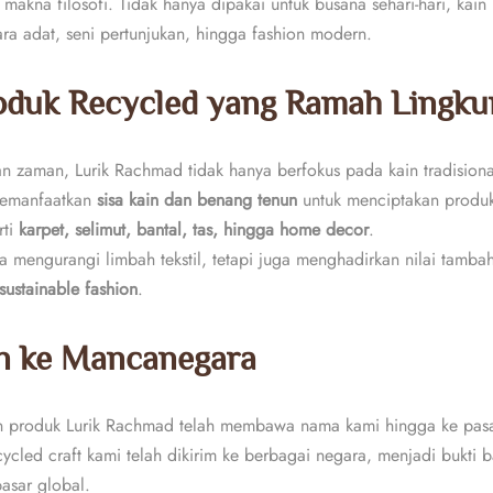
makna filosofi. Tidak hanya dipakai untuk busana sehari-hari, kain 
a adat, seni pertunjukan, hingga fashion modern.
roduk Recycled yang Ramah Lingk
n zaman, Lurik Rachmad tidak hanya berfokus pada kain tradisiona
memanfaatkan
sisa kain dan benang tenun
untuk menciptakan prod
rti
karpet, selimut, bantal, tas, hingga home decor
.
ya mengurangi limbah tekstil, tetapi juga menghadirkan nilai tamba
sustainable fashion
.
en ke Mancanegara
an produk Lurik Rachmad telah membawa nama kami hingga ke pasar
ycled craft kami telah dikirim ke berbagai negara, menjadi bukti 
asar global.