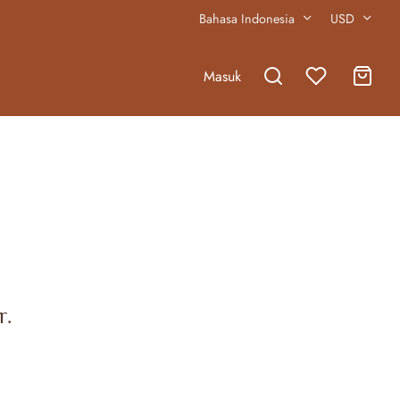
Bahasa Indonesia
USD
Masuk
r.