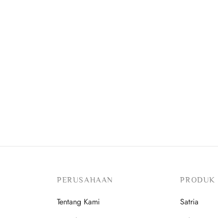
PERUSAHAAN
PRODUK
Tentang Kami
Satria